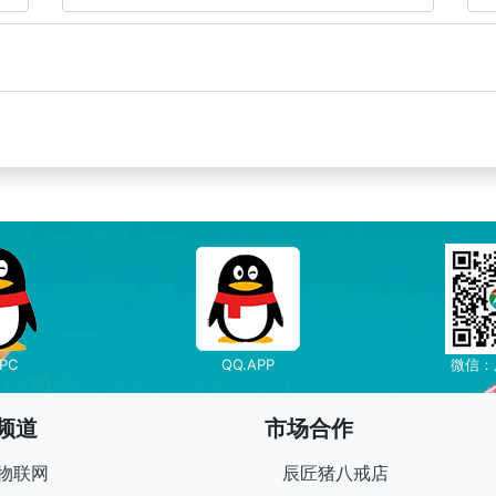
PC
QQ.APP
微信：
频道
市场合作
T物联网
辰匠猪八戒店